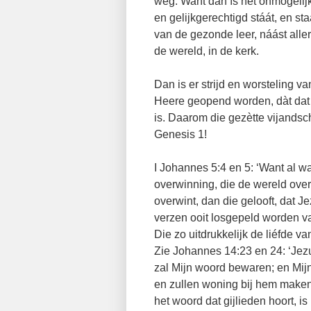
weg. Want dan ìs het onmogelij
en gelijkgerechtigd stáát, en sta
van de gezonde leer, náást aller
de wereld, in de kerk.
Dan is er strijd en worsteling 
Heere geopend worden, dàt dat w
is. Daarom die gezètte vijandsc
Genesis 1!
I Johannes 5:4 en 5: ‘Want al wa
overwinning, die de wereld overw
overwint, dan die gelooft, dat
verzen ooit losgepeld worden
Die zo uitdrukkelijk de liéfde 
Zie Johannes 14:23 en 24: ‘Jezu
zal Mijn woord bewaren; en Mijn
en zullen woning bij hem maken. 
het woord dat gijlieden hoort, i