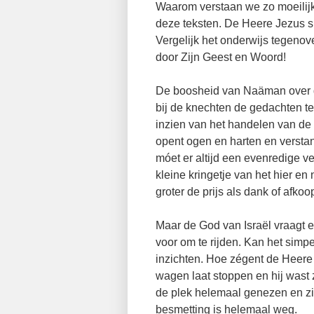
Waarom verstaan we zo moeilijk
deze teksten. De Heere Jezus slu
Vergelijk het onderwijs tegenov
door Zijn Geest en Woord!
De boosheid van Naäman over d
bij de knechten de gedachten t
inzien van het handelen van de G
opent ogen en harten en verstan
móet er altijd een evenredige v
kleine kringetje van het hier en
groter de prijs als dank of afkoop
Maar de God van Israël vraagt 
voor om te rijden. Kan het sim
inzichten. Hoe zégent de Heere
wagen laat stoppen en hij wast
de plek helemaal genezen en zie
besmetting is helemaal weg.