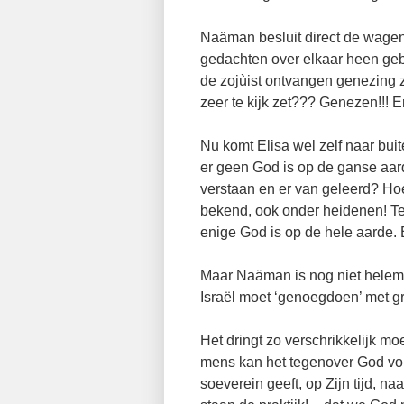
Naäman besluit direct de wagen 
gedachten over elkaar heen geb
de zojùist ontvangen genezing 
zeer te kijk zet??? Genezen!!! 
Nu komt Elisa wel zelf naar buit
er geen God is op de ganse aarde
verstaan en er van geleerd? H
bekend, ook onder heidenen! Tege
enige God is op de hele aarde.
Maar Naäman is nog niet helema
Israël moet ‘genoegdoen’ met 
Het dringt zo verschrikkelijk mo
mens kan het tegenover God volh
soeverein geeft, op Zijn tijd, na