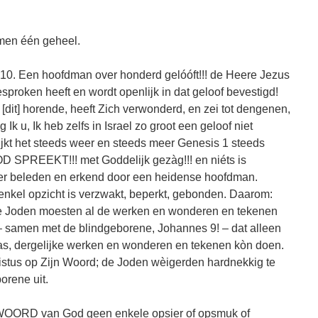
rmen één geheel.
-10. Een hoofdman over honderd gelóóft!!! de Heere Jezus
sproken heeft en wordt openlijk in dat geloof bevestigd!
, [dit] horende, heeft Zich verwonderd, en zei tot dengenen,
k u, Ik heb zelfs in Israel zo groot een geloof niet
ijkt het steeds weer en steeds meer Genesis 1 steeds
D SPREEKT!!! met Goddelijk gezàg!!! en niéts is
ier beleden en erkend door een heidense hoofdman.
 enkel opzicht is verzwakt, beperkt, gebonden. Daarom:
 Joden moesten al de werken en wonderen en tekenen
– samen met de blindgeborene, Johannes 9! – dat alleen
as, dergelijke werken en wonderen en tekenen kòn doen.
stus op Zijn Woord; de Joden wèigerden hardnekkig te
orene uit.
at WOORD van God geen enkele opsier of opsmuk of