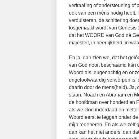
verfraaiing of ondersteuning of 
ook van een mèns nodig heeft. 
verduisteren, de schittering 
losgemaakt wordt van Genesis 1,
dat het WOORD van God ná Genes
majesteit, in heerlijkheid, in w
En ja, dan zien we, dat het gel
van God nooit beschaamd kàn u
Woord als leugenachtig en onz
ongeloofwaardig verwòrpen is, 
daarin door de mens(heid). Ja,
staan: Noach en Abraham en Mo
de hoofdman over honderd en Pa
als we God inderdaad en metter
Woord eerst te leggen onder d
mìjn redeneren. En als we zelf g
dan kan het niet anders, dan d