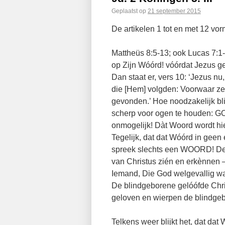
Geplaatst op
21 september 2015
De artikelen 1 tot en met 12 vo
Mattheüs 8:5-13; ook Lucas 7:1
op Zijn Wóórd! vóórdat Jezus ge
Dan staat er, vers 10: ‘Jezus nu
die [Hem] volgden: Voorwaar zeg I
gevonden.’ Hoe noodzakelijk bl
scherp voor ogen te houden: GO
onmogelijk! Dàt Woord wordt h
Tegelijk, dat dat Wóórd in geen
spreek slechts een WOORD! De
van Christus zién en erkènnen 
Iemand, Die God welgevallig w
De blindgeborene gelóófde Chri
geloven en wierpen de blindgeb
Telkens weer blijkt het, dat d