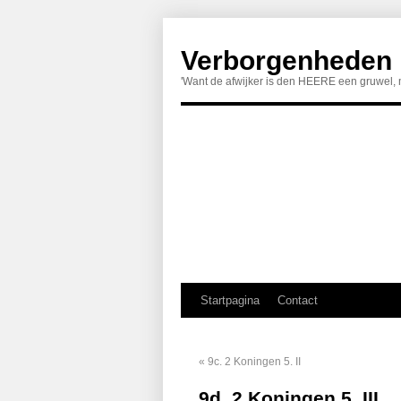
Verborgenheden
'Want de afwijker is den HEERE een gruwel, 
Startpagina
Contact
«
9c. 2 Koningen 5. II
9d. 2 Koningen 5. III