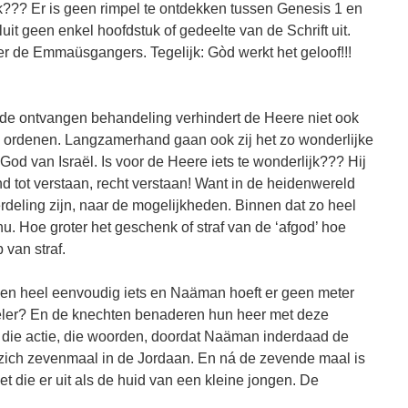
??? Er is geen rimpel te ontdekken tussen Genesis 1 en
it geen enkel hoofdstuk of gedeelte van de Schrift uit.
er de Emmaüsgangers. Tegelijk: Gòd werkt het geloof!!!
e ontvangen behandeling verhindert de Heere niet ook
e ordenen. Langzamerhand gaan ook zij het zo wonderlijke
od van Israël. Is voor de Heere iets te wonderlijk??? Hij
d tot verstaan, recht verstaan! Want in de heidenwereld
erdeling zijn, naar de mogelijkheden. Binnen dat zo heel
 nu. Hoe groter het geschenk of straf van de ‘afgod’ hoe
 van straf.
een heel eenvoudig iets en Naäman hoeft er geen meter
peler? En de knechten benaderen hun heer met deze
 die actie, die woorden, doordat Naäman inderdaad de
 zich zevenmaal in de Jordaan. En ná de zevende maal is
t die er uit als de huid van een kleine jongen. De