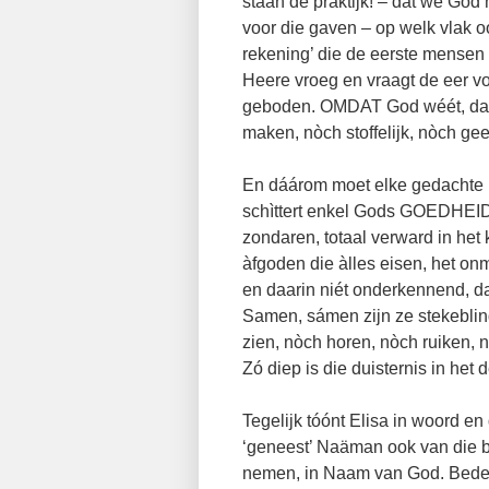
staan de praktijk! – dat we Go
voor die gaven – op welk vlak o
rekening’ die de eerste mensen 
Heere vroeg en vraagt de eer v
geboden. OMDAT God wéét, dat
maken, nòch stoffelijk, nòch gees
En dáárom moet elke gedachte in
schìttert enkel Gods GOEDHEID! 
zondaren, totaal verward in het
àfgoden die àlles eisen, het onm
en daarin niét onderkennend, d
Samen, sámen zijn ze stekeblind
zien, nòch horen, nòch ruiken, 
Zó diep is die duisternis in het
Tegelijk tóónt Elisa in woord en
‘geneest’ Naäman ook van die b
nemen, in Naam van God. Bedenk