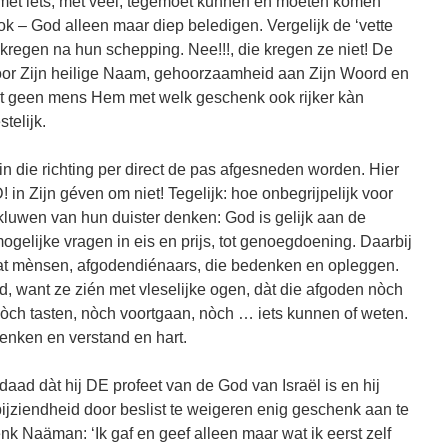
d met iets, met veel, tegemoet kunnen en moeten komen
ok – God alleen maar diep beledigen. Vergelijk de ‘vette
kregen na hun schepping. Nee!!!, die kregen ze niet! De
oor Zijn heilige Naam, gehoorzaamheid aan Zijn Woord en
 geen mens Hem met welk geschenk ook rijker kàn
telijk.
 die richting per direct de pas afgesneden worden. Hier
in Zijn géven om niet! Tegelijk: hoe onbegrijpelijk voor
 kluwen van hun duister denken: God is gelijk aan de
ogelijke vragen in eis en prijs, tot genoegdoening. Daarbij
at mènsen, afgodendiénaars, die bedenken en opleggen.
, want ze zién met vleselijke ogen, dàt die afgoden nòch
nòch tasten, nòch voortgaan, nòch … iets kunnen of weten.
 denken en verstand en hart.
 daad dàt hij DE profeet van de God van Israël is en hij
ijziendheid door beslist te weigeren enig geschenk aan te
 Naäman: ‘Ik gaf en geef alleen maar wat ik eerst zelf