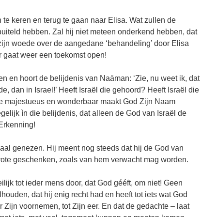
te keren en terug te gaan naar Elisa. Wat zullen de
uiteld hebben. Zal hij niet meteen onderkend hebben, dat
zijn woede over de aangedane ‘behandeling’ door Elisa
Er gaat weer een toekomst open!
en en hoort de belijdenis van Naäman: ‘Zie, nu weet ik, dat
, dan in Israel!’ Heeft Israël die gehoord? Heeft Israël die
oe majestueus en wonderbaar maakt God Zijn Naam
lijk ìn die belijdenis, dat alleen de God van Israël de
 Erkenning!
al genezen. Hij meent nog steeds dat hij de God van
grote geschenken, zoals van hem verwacht mag worden.
eilijk tot ieder mens door, dat God gééft, om niet! Geen
ouden, dat hij enig recht had en heeft tot iets wat God
ar Zijn voornemen, tot Zijn eer. En dat de gedachte – laat