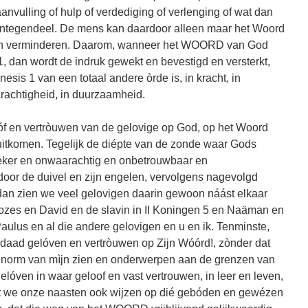
aanvulling of hulp of verdediging of verlenging of wat dan
Integendeel. De mens kan daardoor alleen maar het Woord
doen verminderen. Daarom, wanneer het WOORD van God
 dan wordt de indruk gewekt en bevestigd en versterkt,
is 1 van een totaal andere òrde is, in kracht, in
aarachtigheid, in duurzaamheid.
óóf en vertròuwen van de gelovige op God, op het Woord
itkomen. Tegelijk de diépte van de zonde waar Gods
eker en onwaarachtig en onbetrouwbaar en
door de duivel en zijn engelen, vervolgens nagevolgd
 dan zien we veel gelovigen daarin gewoon náást elkaar
zes en David en de slavin in II Koningen 5 en Naäman en
ulus en al die andere gelovigen en u en ik. Tenminste,
daad gelóven en vertròuwen op Zijn Wóórd!, zònder dat
e norm van mìjn zien en onderwerpen aan de grenzen van
elóven in waar geloof en vast vertrouwen, in leer en leven,
at we onze naasten ook wijzen op dié gebóden en gewézen