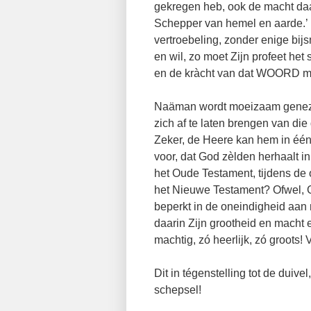
gekregen heb, ook de macht da
Schepper van hemel en aarde.’
vertroebeling, zonder enige bij
en wil, zo moet Zijn profeet he
en de kràcht van dat WOORD mo
Naäman wordt moeizaam genezen
zich af te laten brengen van di
Zeker, de Heere kan hem in éé
voor, dat God zèlden herhaalt in 
het Oude Testament, tijdens de
het Nieuwe Testament? Ofwel, Go
beperkt in de oneindigheid aan 
daarin Zijn grootheid en macht 
machtig, zó heerlijk, zó groot
Dit in tégenstelling tot de duivel
schepsel!