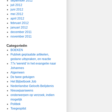
september 2012
juli 2012
juni 2012
mei 2012
april 2012
februari 2012
januari 2012
december 2011
november 2011
Categorieën
BOEKEN
Publiek geplaatste artikelen,
gedane uitspraken, en reactie
77x 'wereld' in het evangelie naar
Johannes
Algemeen
De twee getuigen
Het Bijbelboek Job
Nederlandse Geloofs Belijdenis
Nieuwjaarswens
onderwerpen op verzoek, indien
mogelijk
Politiek
Toegespitst