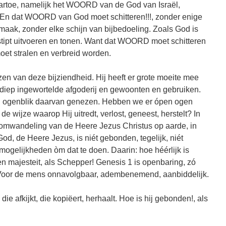
artoe, namelijk het WOORD van de God van Israël,
 En dat WOORD van God moet schitteren!!!, zonder enige
smaak, zonder elke schijn van bijbedoeling. Zoals God is
t stipt uitvoeren en tonen. Want dat WOORD moet schitteren
et stralen en verbreid worden.
 van deze bijziendheid. Hij heeft er grote moeite mee
e diep ingewortelde afgoderij en gewoonten en gebruiken.
n ogenblik daarvan genezen. Hebben we er ópen ogen
de wijze waarop Hij uitredt, verlost, geneest, herstelt? In
 omwandeling van de Heere Jezus Christus op aarde, in
d, de Heere Jezus, is niét gebonden, tegelijk, niét
mogelijkheden òm dat te doen. Daarin: hoe héérlijk is
en majesteit, als Schepper! Genesis 1 is openbaring, zó
s! Voor de mens onnavolgbaar, adembenemend, aanbiddelijk.
, die afkijkt, die kopiëert, herhaalt. Hoe is hij gebonden!, als