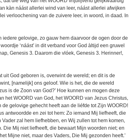
k, dat die weg van het WOORD vrijblijvend gelijkwaardig
an kàn náást allerlei wind van leer, náást allerlei afwijken
lei verloochening van de zuivere leer, in woord, in daad. In
van iedere gelovige, zo gauw hem daarvoor de ogen door de
oordje ‘náást’ in dit verband voor God àltijd een gruwel
hap, Genesis 3. Daarom die vlóek, Genesis 3. Herinner!,
t uit God geboren is, overwint de wereld; en dit is de
int, [namelijk] ons geloof. Wie is het, die de wereld
 Jezus is de Zoon van God?’ Hoe kunnen en mogen deze
 van het WOORD van God, het WOORD van Jezus Christus,
van de gelovige gehecht heeft aan de liéfde tot Zijn WOORD!
s antwoordde en zei tot hem: Zo iemand Mij liefheeft, die
 Vader zal hem liefhebben, en Wij zullen tot hem komen,
Die Mij niet liefheeft, die bewaart Mijn woorden niet; en
s het Mijne niet, maar des Vaders, Die Mij gezonden heeft.’