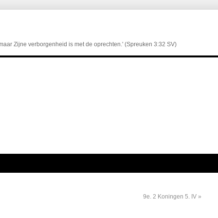
maar Zijne verborgenheid is met de oprechten.' (Spreuken 3:32 SV)
9e. 2 Koningen 5. IV
»