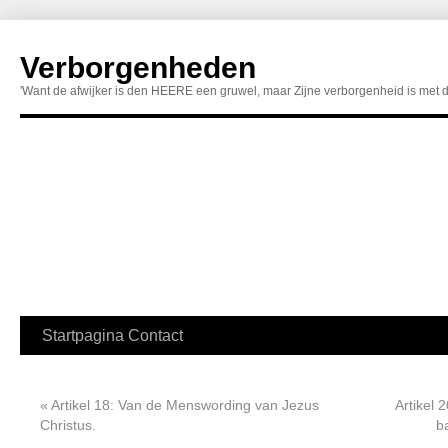
Verborgenheden
'Want de afwijker is den HEERE een gruwel, maar Zijne verborgenheid is met 
Startpagina
Contact
«
Artikel 18: Van de Menswording van Jezus
Artikel 
Christus.
b